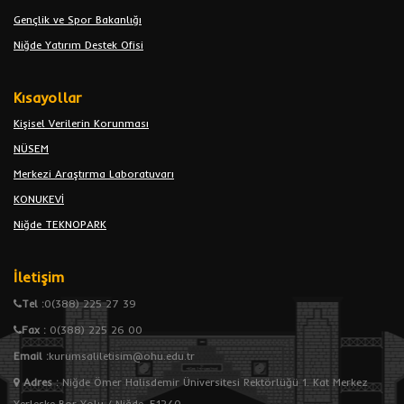
Gençlik ve Spor Bakanlığı
Niğde Yatırım Destek Ofisi
Kısayollar
Kişisel Verilerin Korunması
NÜSEM
Merkezi Araştırma Laboratuvarı
KONUKEVİ
Niğde TEKNOPARK
İletişim
Tel :
0(388) 225 27 39
Fax :
0(388) 225 26 00
Email :
kurumsaliletisim@ohu.edu.tr
Adres
:
Niğde Ömer Halisdemir Üniversitesi Rektörlüğü 1. Kat Merkez
Yerleşke Bor Yolu / Niğde, 51240