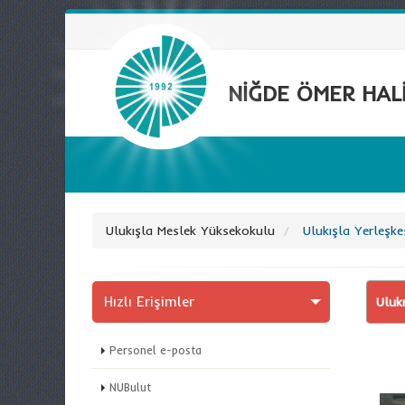
NİĞDE ÖMER HALİ
Ulukışla Meslek Yüksekokulu
Ulukışla Yerleşke
Hızlı Erişimler
Ulukı
Personel e-posta
NUBulut