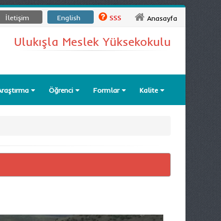
İletişim
English
SSS
Anasayfa
Ulukışla Meslek Yüksekokulu
Araştırma
Öğrenci
Formlar
Kalite