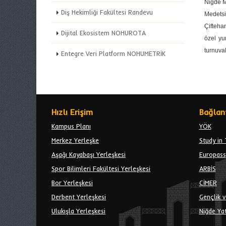
Niğde 
Diş Hekimliği Fakültesi Randevu
Medetsi
Çifteha
Dijital Ekosistem NOHUROTA
özel yu
turnuva
Entegre Veri Platform NOHUMETRİK
Hızlı Erişim
Bağlant
Kampus Planı
YÖK
Merkez Yerleşke
Study in 
Aşağı Kayabaşı Yerleşkesi
Europass
Spor Bilimleri Fakültesi Yerleşkesi
ARBİS
Bor Yerleşkesi
CİMER
Derbent Yerleşkesi
Gençlik v
Ulukışla Yerleşkesi
Niğde Yat