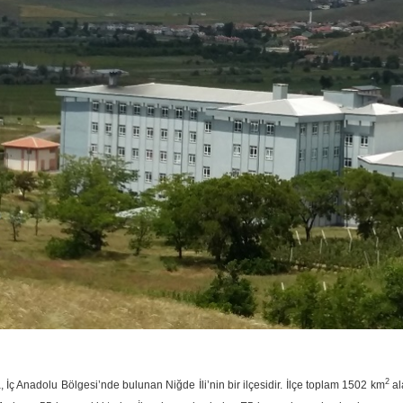
2
, İç Anadolu Bölgesi’nde bulunan Niğde İli’nin bir ilçesidir. İlçe toplam 1502 km
al