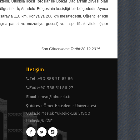
ir. Ulukışla İlçesi Toroslar ile Bolkar Dağları’nın Zirvesi olan
esi ile İç Anadolu Bölgesinin kesiştiği bir bölgededir. Ayrıca
saray’a
110 km, Konya’ya
200 km mesafededir. Öğrenciler için
anışma partisi ve mezuniyet gecesi) ve sportif aktiviteler (spor
Son Güncelleme Tarihi:28.12.2015
İletişim
Tel :
+90 388 511 85 86
Fax :
+90 388 511 86 27
Email :
umyo@ohu.edu.tr
Adres
:
Ömer Halisdemir Üniversitesi
Ulukışla Meslek Yüksekokulu 51900
Ulukışla/NİĞDE