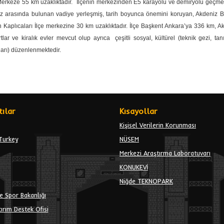
Merkeze
55 km uzaklıktadır. İlçenin merkezinden E5 karayolu ve demiryolu geçmekted
z arasında bulunan vadiye yerleşmiş, tarih boyunca önemini koruyan, Akdeniz Bölg
n Kaplıcaları İlçe merkezine
30 km uzaklıktadır. İlçe Başkent Ankara’ya
336 km, Ak
rtlar ve kiralık evler mevcut olup ayrıca çeşitli sosyal, kültürel (teknik gezi, t
ları) düzenlenmektedir.
ılar
Kısayollar
Kişisel Verilerin Korunması
Turkey
NÜSEM
Merkezi Araştırma Laboratuvarı
KONUKEVİ
Niğde TEKNOPARK
e Spor Bakanlığı
ırım Destek Ofisi