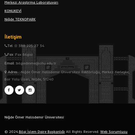
Merkezi Araştırma Laboratuvarı
KONUKEVİ
Niğde TEKNOPARK
İletişim
Tel :
0 388 225 27 34
Fax :
Fax Bilgisi
Email :
bilgiedinme@ohu.edu.tr
Adres
:
Niğde Ömer Halisdemir Üniversitesi Rektörlüğü, Merkez Yerleşke,
Bor Yolu Üzeri, Niğde, 51240
Niğde Ömer Halisdemir Üniversitesi
© 2024.
Bilgi İşlem Daire Başkanlığı
All Rights Reserved.
Web Sorumlusu