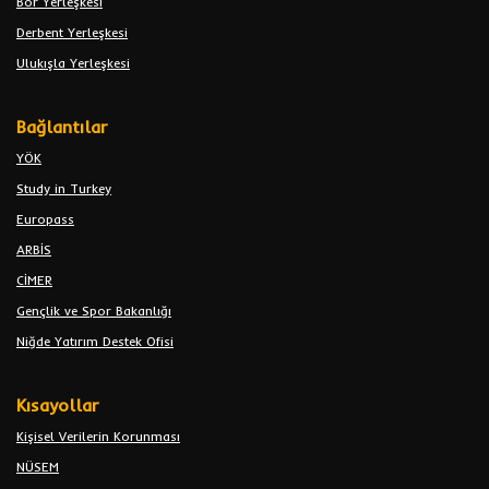
Bor Yerleşkesi
Derbent Yerleşkesi
Ulukışla Yerleşkesi
Bağlantılar
YÖK
Study in Turkey
Europass
ARBİS
CİMER
Gençlik ve Spor Bakanlığı
Niğde Yatırım Destek Ofisi
Kısayollar
Kişisel Verilerin Korunması
NÜSEM