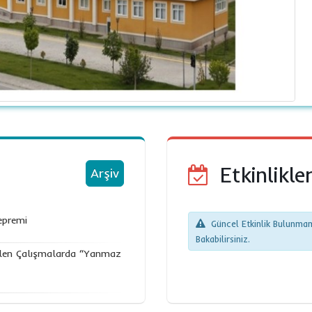
Etkinlikle
Arşiv
epremi
Güncel Etkinlik Bulunmama
Bakabilirsiniz.
tülen Çalışmalarda “Yanmaz