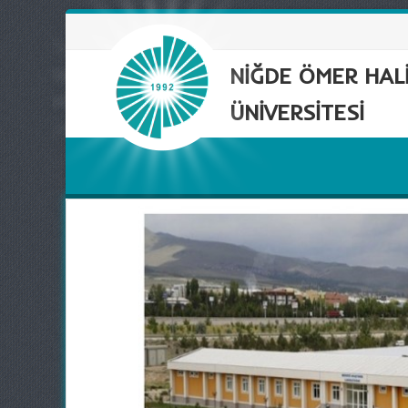
NİĞDE ÖMER HAL
ÜNİVERSİTESİ
pı
ırma