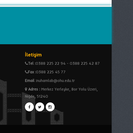
İletişim
Tel :
0388 225 22 94 - 0388 225 42 87
Fax :
0388 225 45 77
Email :
nuhamlab@ohu.edu.tr
Adres
:
Merkez Yerleşke, Bor Yolu Üzeri,
Niğde, 51240