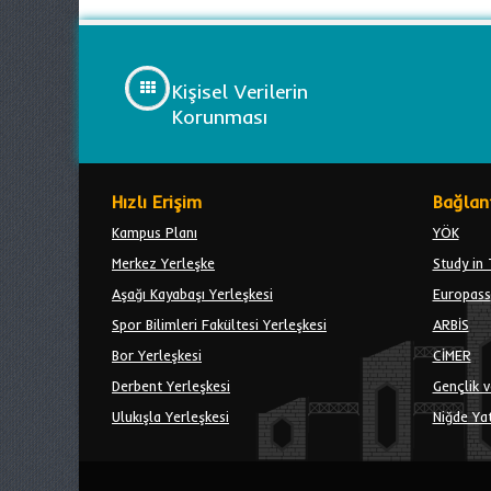
Kişisel Verilerin
Korunması
Hızlı Erişim
Bağlant
Kampus Planı
YÖK
Merkez Yerleşke
Study in 
Aşağı Kayabaşı Yerleşkesi
Europass
Spor Bilimleri Fakültesi Yerleşkesi
ARBİS
Bor Yerleşkesi
CİMER
Derbent Yerleşkesi
Gençlik v
Ulukışla Yerleşkesi
Niğde Yat