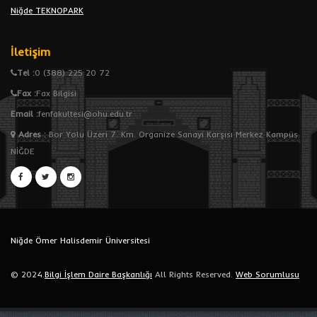
Niğde TEKNOPARK
İletişim
Tel :
0 (388) 225 20 72
Fax :
Fax Bilgisi
Email :
fenfakultesi@ohu.edu.tr
Adres
:
Bor Yolu Üzeri 7. Km. Organize Sanayi Karşısı Merkez Kampüs
NİĞDE
Niğde Ömer Halisdemir Üniversitesi
© 2024.
Bilgi İşlem Daire Başkanlığı
All Rights Reserved.
Web Sorumlusu