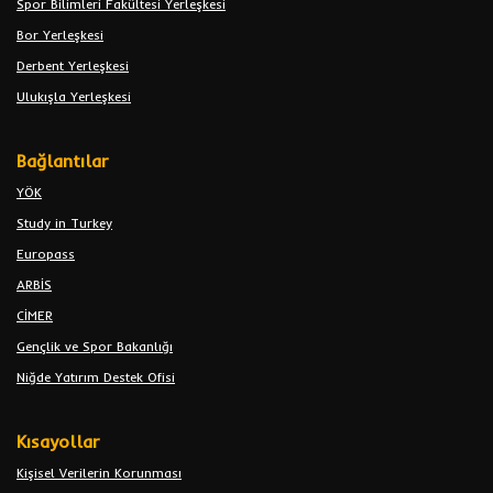
Spor Bilimleri Fakültesi Yerleşkesi
Bor Yerleşkesi
Derbent Yerleşkesi
Ulukışla Yerleşkesi
Bağlantılar
YÖK
Study in Turkey
Europass
ARBİS
CİMER
Gençlik ve Spor Bakanlığı
Niğde Yatırım Destek Ofisi
Kısayollar
Kişisel Verilerin Korunması