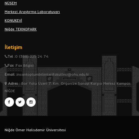
NÜSEM
Merkezi Araştırma Laboratuvarı
KONUKEVİ
Niğde TEKNOPARK
İletişim
Tel :
0 (388) 225 24 74
Fax :
Fax Bilgisi
Email :
insantoplumbilimlerifakultesi@ohu.edu.tr
Adres
:
Bor Yolu Üzeri 7. Km. Organize Sanayi Karşısı Merkez Kampüs
NİĞDE
Niğde Ömer Halisdemir Üniversitesi