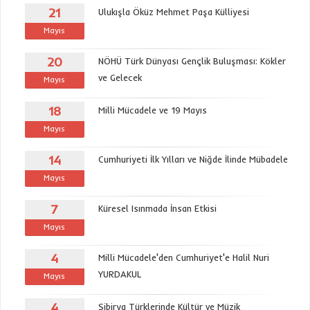
21
Ulukışla Öküz Mehmet Paşa Külliyesi
Mayıs
20
NÖHÜ Türk Dünyası Gençlik Buluşması: Kökler
ve Gelecek
Mayıs
18
Milli Mücadele ve 19 Mayıs
Mayıs
14
Cumhuriyeti İlk Yılları ve Niğde İlinde Mübadele
Mayıs
7
Küresel Isınmada İnsan Etkisi
Mayıs
4
Milli Mücadele'den Cumhuriyet'e Halil Nuri
YURDAKUL
Mayıs
4
Sibirya Türklerinde Kültür ve Müzik