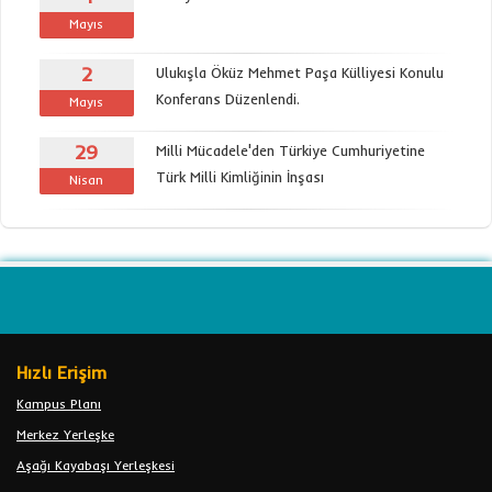
Mayıs
2
Ulukışla Öküz Mehmet Paşa Külliyesi Konulu
Konferans Düzenlendi.
Mayıs
29
Milli Mücadele'den Türkiye Cumhuriyetine
Türk Milli Kimliğinin İnşası
Nisan
Hızlı Erişim
Kampus Planı
Merkez Yerleşke
Aşağı Kayabaşı Yerleşkesi