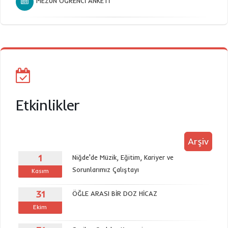
MEZUN ÖĞRENCİ ANKETİ
Etkinlikler
Arşiv
1
Niğde'de Müzik, Eğitim, Kariyer ve
Sorunlarımız Çalıştayı
Kasım
31
ÖĞLE ARASI BİR DOZ HİCAZ
Ekim