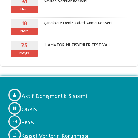
31
Sevilen Şarkılar Konseri
Mart
18
Çanakkale Deniz Zaferi Anma Konseri
Mart
25
1. AMATÖR MÜZİSYENLER FESTİVALİ
Mayıs
Aktif Danışmanlık Sistemi
OGRİS
EBYS
Kişisel Verilerin Korunması