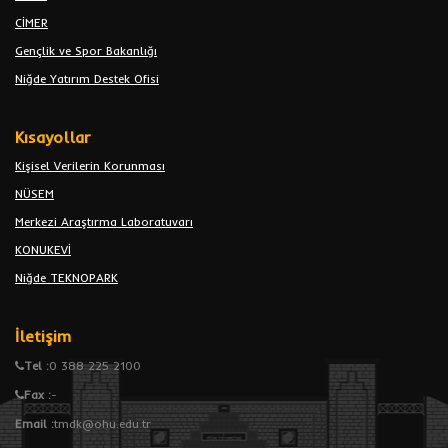
CİMER
Gençlik ve Spor Bakanlığı
Niğde Yatırım Destek Ofisi
Kısayollar
Kişisel Verilerin Korunması
NÜSEM
Merkezi Araştırma Laboratuvarı
KONUKEVİ
Niğde TEKNOPARK
İletişim
Tel :
0 388 225 2100
Fax :
-
Email :
tmdk@ohu.edu.tr