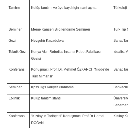
Tanıtım
Kulüp tanıtımı ve üye kaydı için stant açma
Türkoloji
Seminer
Meme Kanseri Bilgilendirme Semineri
Türk Tıp 
Gezi
Nevşehir Kapadokya
Sanat Tar
Teknik Gezi
Konya Akın Robotics İnsansı Robot Fabrikası
İdealist 
Gezisi
Konferans
Konuşmacı:.Prof. Dr. Mehmet ÖZKARCI “Niğde’de
Sanat Tar
Türk Mimarisi”
Seminer
Kpss Dgs Kariyer Planlama
Bankacıl
Etkinlik
Kulüp tanıtım stantı
Üniversit
Fenerbah
Konferans
“Kızılay’ın Tarihçesi” Konuşmacı: Prof.Dr Hamdi
Kızılay K
DOĞAN