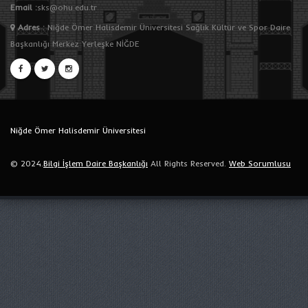
Email :
sks@ohu.edu.tr
Adres
:
Niğde Ömer Halisdemir Üniversitesi Sağlık Kültür ve Spor Daire
Başkanlığı Merkez Yerleşke NİĞDE
Niğde Ömer Halisdemir Üniversitesi
© 2024.
Bilgi İşlem Daire Başkanlığı
All Rights Reserved.
Web Sorumlusu