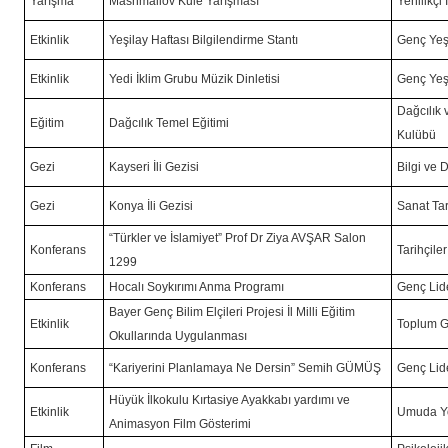
Yarışma
Mashmallov Kule Yarışması
Yenilikçi
Etkinlik
Yeşilay Haftası Bilgilendirme Stantı
Genç Yeş
Etkinlik
Yedi İklim Grubu Müzik Dinletisi
Genç Yeş
Dağcılık 
Eğitim
Dağcılık Temel Eğitimi
Kulübü
Gezi
Kayseri İli Gezisi
Bilgi ve 
Gezi
Konya İli Gezisi
Sanat Tar
“Türkler ve İslamiyet” Prof Dr Ziya AVŞAR Salon
Konferans
Tarihçile
1299
Konferans
Hocalı Soykırımı Anma Programı
Genç Lid
Bayer Genç Bilim Elçileri Projesi İl Milli Eğitim
Etkinlik
Toplum G
Okullarında Uygulanması
Konferans
“Kariyerini Planlamaya Ne Dersin” Semih GÜMÜŞ
Genç Lid
Hüyük İlkokulu Kırtasiye Ayakkabı yardımı ve
Etkinlik
Umuda Yo
Animasyon Film Gösterimi