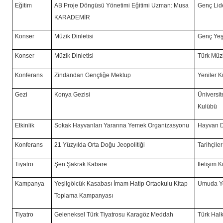
Eğitim
AB Proje Döngüsü Yönetimi Eğitimi Uzman: Musa
Genç Lid
KARADEMİR
Konser
Müzik Dinletisi
Genç Yeş
Konser
Müzik Dinletisi
Türk Müz
Konferans
Zindandan Gençliğe Mektup
Yeniler 
Gezi
Konya Gezisi
Üniversit
Kulübü
Etkinlik
Sokak Hayvanları Yararına Yemek Organizasyonu
Hayvan D
Konferans
21 Yüzyılda Orta Doğu Jeopolitiği
Tarihçile
Tiyatro
Şen Şakrak Kabare
İletişim 
Kampanya
Yeşilgölcük Kasabası İmam Hatip Ortaokulu Kitap
Umuda Yo
Toplama Kampanyası
Tiyatro
Geleneksel Türk Tiyatrosu Karagöz Meddah
Türk Halk