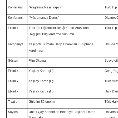
Konferans
“Araştırma Nasıl Yapılır”
Türk Tı.p 
Konferans
“Müslümanca Duruş”
Diyanet 
Etkinlik
Türk Tıp Öğrenciler Birliği Yurtiçi Araştırma
Türk Tı.p 
Değişimi Bilgilendirme Sunumu
Kampanya
Yeşilgölcük İmam Hatip Ortaokulu Kütüphane
Umuda Yo
kurulması
Gösteri
Film Okuma
Sosyoloj
Etkinlik
Yeşilay Kardeşliği
Genç Yeş
Etkinlik
Yeşilay Kardeşliği
Türk Müz
Etkinlik
Yeşilay Kardeşliği
Halk Dan
Tiyatro
Gülelim Eğlenelim
Türk Halk
Söyleşi
Üniak Çay Sohbetleri Belediye Başkanı Emrah
Üniversit