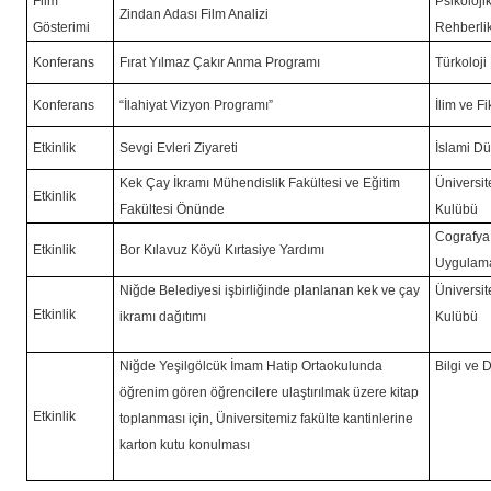
Film
Psikoloj
Zindan Adası Film Analizi
Gösterimi
Rehberli
Konferans
Fırat Yılmaz Çakır Anma Programı
Türkoloji
Konferans
“İlahiyat Vizyon Programı”
İlim ve F
Etkinlik
Sevgi Evleri Ziyareti
İslami D
Kek Çay İkramı Mühendislik Fakültesi ve Eğitim
Üniversit
Etkinlik
Fakültesi Önünde
Kulübü
Cografya 
Etkinlik
Bor Kılavuz Köyü Kırtasiye Yardımı
Uygulama
Niğde Belediyesi işbirliğinde planlanan kek ve çay
Üniversit
Etkinlik
ikramı dağıtımı
Kulübü
Niğde Yeşilgölcük İmam Hatip Ortaokulunda
Bilgi ve 
öğrenim gören öğrencilere ulaştırılmak üzere kitap
Etkinlik
toplanması için, Üniversitemiz fakülte kantinlerine
karton kutu konulması