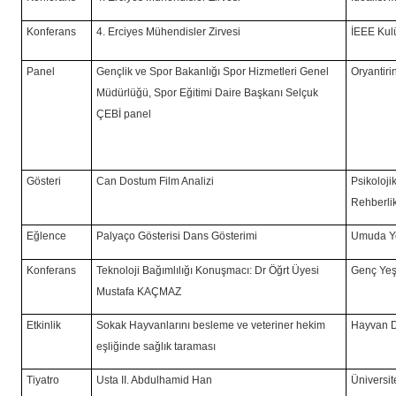
Konferans
4. Erciyes Mühendisler Zirvesi
İEEE Kul
Panel
Gençlik ve Spor Bakanlığı Spor Hizmetleri Genel
Oryantiri
Müdürlüğü, Spor Eğitimi Daire Başkanı Selçuk
ÇEBİ panel
Gösteri
Can Dostum Film Analizi
Psikoloj
Rehberli
Eğlence
Palyaço Gösterisi Dans Gösterimi
Umuda Yo
Konferans
Teknoloji Bağımlılığı Konuşmacı: Dr Öğrt Üyesi
Genç Yeş
Mustafa KAÇMAZ
Etkinlik
Sokak Hayvanlarını besleme ve veteriner hekim
Hayvan D
eşliğinde sağlık taraması
Tiyatro
Usta II. Abdulhamid Han
Üniversit