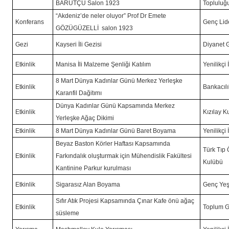
BARUTÇU Salon 1923
Topluluğ
“Akdeniz’de neler oluyor” Prof Dr Emete
Konferans
Genç Lid
GÖZÜGÜZELLİ salon 1923
Gezi
Kayseri İli Gezisi
Diyanet 
Etkinlik
Manisa İli Malzeme Şenliği Katılım
Yenilikçi
8 Mart Dünya Kadınlar Günü Merkez Yerleşke
Etkinlik
Bankacıl
Karanfil Dağitımı
Dünya Kadınlar Günü Kapsamında Merkez
Etkinlik
Kızılay K
Yerleşke Ağaç Dikimi
Etkinlik
8 Mart Dünya Kadınlar Günü Baret Boyama
Yenilikçi
Beyaz Baston Körler Haftası Kapsamında
Türk Tıp Ö
Etkinlik
Farkındalık oluşturmak için Mühendislik Fakültesi
Kulübü
Kantinine Parkur kurulması
Etkinlik
Sigarasız Alan Boyama
Genç Yeş
Sıfır Atık Projesi Kapsamında Çınar Kafe önü ağaç
Etkinlik
Toplum G
süsleme