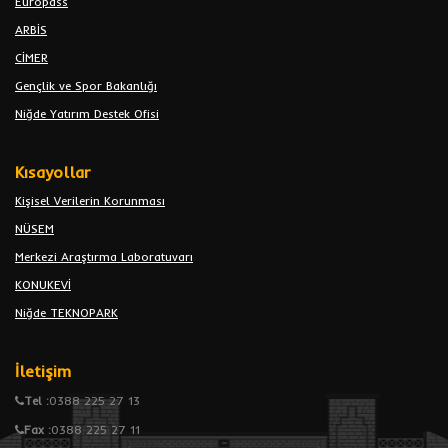
Europass
ARBİS
CİMER
Gençlik ve Spor Bakanlığı
Niğde Yatırım Destek Ofisi
Kısayollar
Kişisel Verilerin Korunması
NÜSEM
Merkezi Araştırma Laboratuvarı
KONUKEVİ
Niğde TEKNOPARK
İletişim
Tel :
0388 225 27 13
Fax :
0388 225 27 11