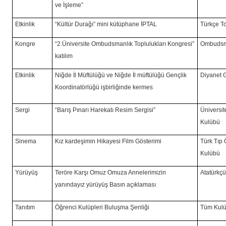
ve İşleme”
Etkinlik
“Kültür Durağı” mini kütüphane
İPTAL
Türkçe T
Kongre
“2.Üniversite Ombudsmanlık Toplulukları Kongresi”
Ombudsm
katılım
Etkinlik
Niğde İl Müftülüğü ve Niğde İl müftülüğü Gençlik
Diyanet 
Koordinatörlüğü işbirliğinde kermes
Sergi
“Barış Pınarı Harekatı Resim Sergisi”
Üniversit
Kulübü
Sinema
Kız kardeşimin Hikayesi Film Gösterimi
Türk Tıp 
Kulübü
Yürüyüş
Teröre Karşı Omuz Omuza Annelerimizin
Atatürkç
yanındayız yürüyüş Basın açıklaması
Tanıtım
Öğrenci Kulüpleri Buluşma Şenliği
Tüm Kulü