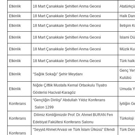
Etkinlik
18 Mart Çanakkale Şehitleri Anma Gecesi
Atatürkç
Etkinlik
18 Mart Çanakkale Şehitleri Anma Gecesi
Halk Dan
Etkinlik
18 Mart Çanakkale Şehitleri Anma Gecesi
İletişim 
Etkinlik
18 Mart Çanakkale Şehitleri Anma Gecesi
İslami D
Etkinlik
18 Mart Çanakkale Şehitleri Anma Gecesi
Müzik Ku
Etkinlik
18 Mart Çanakkale Şehitleri Anma Gecesi
Türk halk
Genç Yer
Etkinlik
“Sağlık Sokağı” Şehir Meydanı
Kulübü
Niğde Çiftlik Mustafa Kemal Ortaokulu Tiyatro
Etkinlik
Umuda Yo
Gösterisi Hacivat-Karagöz
“Gençliğin Dirilişi” Abdullah Yıldız Konferans
Konferans
İyiliğin 
Salon 1299
Dilimiz Kimliğimizdir Prof. Dr. Ahmet BURAN Fen
Konferans
Türkoloji
Edebiyat Fakültesi Konferans Salonu
“Seyyid Ahmet Arvasi ve Türk İslam Ülküsü” Efendi
Türk Düny
Konferans