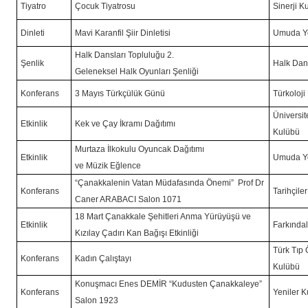
Tiyatro
Çocuk Tiyatrosu
Sinerji K
Dinleti
Mavi Karanfil Şiir Dinletisi
Umuda Yo
Halk Dansları Topluluğu 2.
Şenlik
Halk Dan
Geleneksel Halk Oyunları Şenliği
Konferans
3 Mayıs Türkçülük Günü
Türkoloji
Üniversit
Etkinlik
Kek ve Çay İkramı Dağıtımı
Kulübü
Murtaza İlkokulu Oyuncak Dağıtımı
Etkinlik
Umuda Yo
ve Müzik Eğlence
“Çanakkalenin Vatan Müdafasında Önemi” Prof Dr
Konferans
Tarihçile
Caner ARABACI Salon 1071
18 Mart Çanakkale Şehitleri Anma Yürüyüşü ve
Etkinlik
Farkındal
Kızılay Çadırı Kan Bağışı Etkinliği
Türk Tıp Ö
Konferans
Kadın Çalıştayı
Kulübü
Konuşmacı Enes DEMİR “Kudusten Çanakkaleye”
Konferans
Yeniler 
Salon 1923