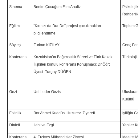
Sinema
Benim Çocuğum Film Analizi
Psikoloj
Rehberli
Eğitim
“Kırmızı da Dur De” projesi çocuk hakları
Toplum G
bilgilendirme
Söyleşi
Furkan KIZILAY
Genç Fen
Konferans
Kazakistan’ın Bağımsızlık Süreci ve Türk Kazak
Türkoloji
İlişkileri konulu konferans Konuşmacı: Dr Öğrt
Üyesi Turgay DÜĞEN
Gezi
Uni Loder Gezisi
Uluslarara
Kulübü
Etkinlik
Bor Ahmet Kuddüsi Huzurevi Ziyareti
İyiliğin 
Dinleti
İlahi ve Ezgi
Yeniler 
Konferans
4. Erciyes Mühendisler Zirvesi
İdealist 