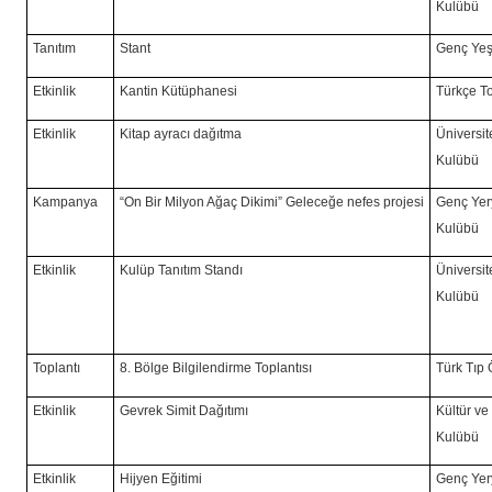
Kulübü
Tanıtım
Stant
Genç Yeş
Etkinlik
Kantin Kütüphanesi
Türkçe T
Etkinlik
Kitap ayracı dağıtma
Üniversit
Kulübü
Kampanya
“On Bir Milyon Ağaç Dikimi” Geleceğe nefes projesi
Genç Yer
Kulübü
Etkinlik
Kulüp Tanıtım Standı
Üniversit
Kulübü
Toplantı
8. Bölge Bilgilendirme Toplantısı
Türk Tıp 
Etkinlik
Gevrek Simit Dağıtımı
Kültür ve
Kulübü
Etkinlik
Hijyen Eğitimi
Genç Yer