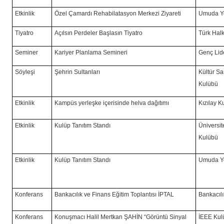
Etkinlik
Özel Çamardı Rehabilatasyon Merkezi Ziyareti
Umuda Yo
Tiyatro
Açılsın Perdeler Başlasın Tiyatro
Türk Halk
Seminer
Kariyer Planlama Semineri
Genç Lid
Söyleşi
Şehrin Sultanları
Kültür Sa
Kulübü
Etkinlik
Kampüs yerleşke içerisinde helva dağıtımı
Kızılay K
Etkinlik
Kulüp Tanıtım Standı
Üniversite
Kulübü
Etkinlik
Kulüp Tanıtım Standı
Umuda Yo
Konferans
Bankacılık ve Finans Eğitim Toplantısı
İPTAL
Bankacıl
Konferans
Konuşmacı Halil Mertkan ŞAHİN “Görüntü Sinyal
İEEE Kul