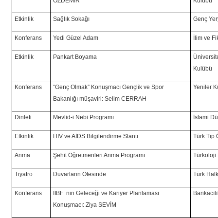
ÖZDEMİR
Kulübü
Etkinlik
Sağlık Sokağı
Genç Yer
Konferans
Yedi Güzel Adam
İlim ve F
Etkinlik
Pankart Boyama
Üniversit
Kulübü
Konferans
“Genç Olmak” Konuşmacı Gençlik ve Spor
Yeniler 
Bakanlığı müşaviri: Selim CERRAH
Dinleti
Mevlid-i Nebi Programı
İslami D
Etkinlik
HIV ve AİDS Bilgilendirme Stantı
Türk Tıp 
Anma
Şehit Öğretmenleri Anma Programı
Türkoloji
Tiyatro
Duvarların Ötesinde
Türk Halk
Konferans
İİBF’ nin Geleceği ve Kariyer Planlaması
Bankacıl
Konuşmacı: Ziya SEVİM