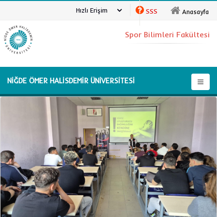
Hızlı Erişim
SSS
Anasayfa
Spor Bilimleri Fakültesi
NİĞDE ÖMER HALİSDEMİR ÜNİVERSİTESİ