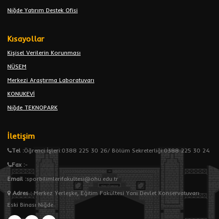
Niğde Yatırım Destek Ofisi
Kısayollar
Kişisel Verilerin Korunması
NÜSEM
Merkezi Araştırma Laboratuvarı
KONUKEVİ
Niğde TEKNOPARK
İletişim
Tel :
Öğrenci İşleri:0388 225 30 26/ Bölüm Sekreterliği:0388 225 30 24
Fax :
-
Email :
sporbilimlerifakultesi@ohu.edu.tr
Adres
:
Merkez Yerleşke, Eğitim Fakültesi Yanı Devlet Konservatuvarı
Eski Binası Niğde