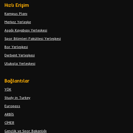
Hızlı Erişim
Kampus Planı
Merkez Yerleşke
Aşağı Kayabaşı Yerleşkesi
Spor Bilimleri Fakültesi Yerleşkesi
Bor Yerleşkesi
Derbent Yerleşkesi
Ulukışla Yerleşkesi
Bağlantılar
YÖK
Study in Turkey
Europass
ARBİS
CİMER
Gençlik ve Spor Bakanlığı