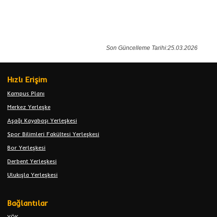
Son Güncelleme Tarihi:25.03.2026
Hızlı Erişim
Kampus Planı
Merkez Yerleşke
Aşağı Kayabaşı Yerleşkesi
Spor Bilimleri Fakültesi Yerleşkesi
Bor Yerleşkesi
Derbent Yerleşkesi
Ulukışla Yerleşkesi
Bağlantılar
YÖK