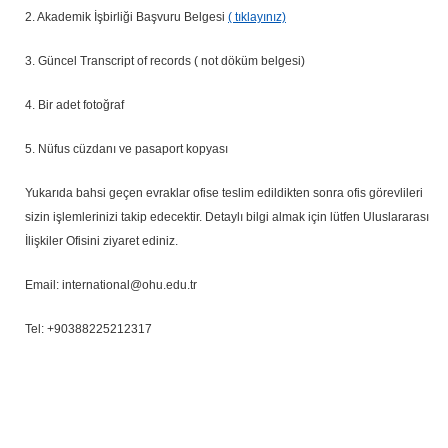
2. Akademik İşbirliği Başvuru Belgesi
( tıklayınız)
3. Güncel Transcript of records ( not döküm belgesi)
4. Bir adet fotoğraf
5. Nüfus cüzdanı ve pasaport kopyası
Yukarıda bahsi geçen evraklar ofise teslim edildikten sonra ofis görevlileri
sizin işlemlerinizi takip edecektir. Detaylı bilgi almak için lütfen Uluslararası
İlişkiler Ofisini ziyaret ediniz.
Email: international@ohu.edu.tr
Tel: +90388225212317