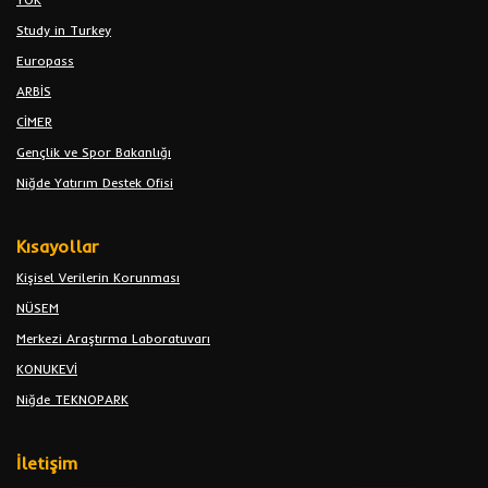
Study in Turkey
Europass
ARBİS
CİMER
Gençlik ve Spor Bakanlığı
Niğde Yatırım Destek Ofisi
Kısayollar
Kişisel Verilerin Korunması
NÜSEM
Merkezi Araştırma Laboratuvarı
KONUKEVİ
Niğde TEKNOPARK
İletişim