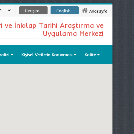
m
İletişim
English
Anasayfa
ri ve İnkılap Tarihi Araştırma ve
Uygulama Merkezi
nalizi
Kişisel Verilerin Korunması
Kalite