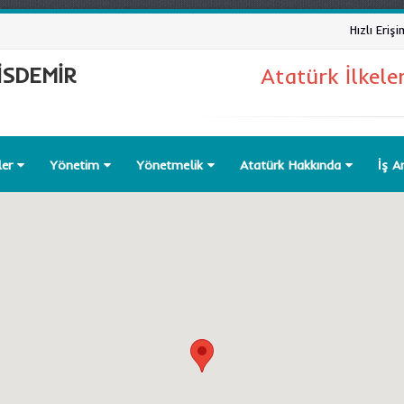
Hızlı Erişi
İSDEMİR
Atatürk İlkele
ler
Yönetim
Yönetmelik
Atatürk Hakkında
İş A