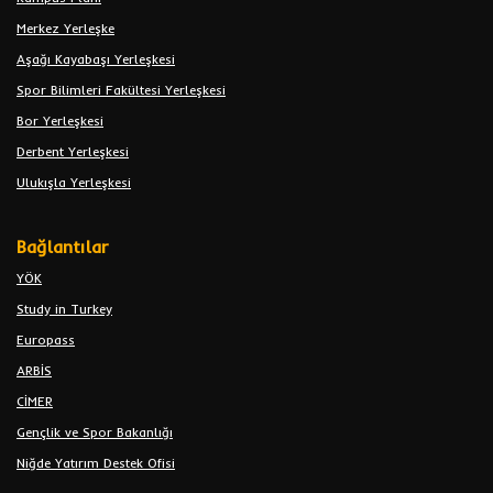
Merkez Yerleşke
Aşağı Kayabaşı Yerleşkesi
Spor Bilimleri Fakültesi Yerleşkesi
Bor Yerleşkesi
Derbent Yerleşkesi
Ulukışla Yerleşkesi
Bağlantılar
YÖK
Study in Turkey
Europass
ARBİS
CİMER
Gençlik ve Spor Bakanlığı
Niğde Yatırım Destek Ofisi