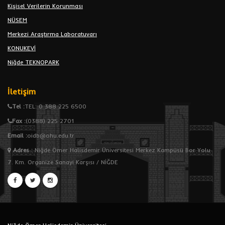
Kişisel Verilerin Korunması
NÜSEM
Merkezi Araştırma Laboratuvarı
KONUKEVİ
Niğde TEKNOPARK
İletişim
Tel :
TEL: 0 388 225 6500
Fax :
(0388) 225 2701
Email :
oidb@ohu.edu.tr
Adres
:
Niğde Ömer Halisdemir Üniversitesi Merkez Kampüsü Bor Yolu
7. Km. Organize Sanayi Karşısı / NİĞDE