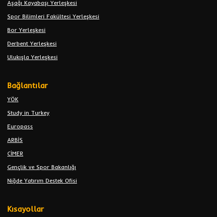
Aşağı Kayabaşı Yerleşkesi
Spor Bilimleri Fakültesi Yerleşkesi
Bor Yerleşkesi
Derbent Yerleşkesi
Ulukışla Yerleşkesi
Bağlantılar
YÖK
Study in Turkey
Europass
ARBİS
CİMER
Gençlik ve Spor Bakanlığı
Niğde Yatırım Destek Ofisi
Kısayollar