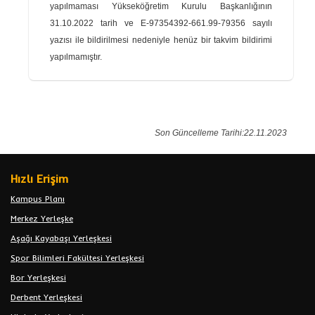
yapılmaması Yükseköğretim Kurulu Başkanlığının
31.10.2022 tarih ve E-97354392-661.99-79356 sayılı
yazısı ile bildirilmesi nedeniyle henüz bir takvim bildirimi
yapılmamıştır.
Son Güncelleme Tarihi:22.11.2023
Hızlı Erişim
Kampus Planı
Merkez Yerleşke
Aşağı Kayabaşı Yerleşkesi
Spor Bilimleri Fakültesi Yerleşkesi
Bor Yerleşkesi
Derbent Yerleşkesi