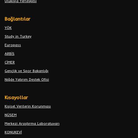
Ulukışla Yerleşkesi
Bağlantılar
YÖK
Study in Turkey
Europass
ARBİS
CİMER
Gençlik ve Spor Bakanlığı
Niğde Yatırım Destek Ofisi
Kısayollar
Kişisel Verilerin Korunması
NÜSEM
Merkezi Araştırma Laboratuvarı
KONUKEVİ