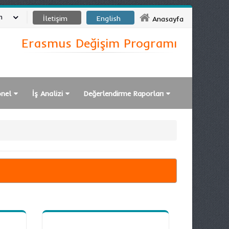
m
İletişim
English
Anasayfa
Erasmus Değişim Programı
onel
İş Analizi
Değerlendirme Raporları