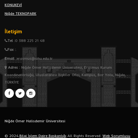
KONUKEVİ
Niğde TEKNOPARK
İletişim
Tel :
0 388 225 21 48
Fax :
.
Email :
erasmus@ohu.edu.tr
Adres
:
Niğde Ömer Halisdemir Üniversitesi, Erasmus Kurum
Koordinatörlüğü, Uluslararası İlişkiler Ofisi, Kampüs, Bor Yolu, Niğde,
TÜRKİYE
Niğde Ömer Halisdemir Üniversitesi
© 2024.
Bilgi İşlem Daire Başkanlığı
All Rights Reserved.
Web Sorumlusu