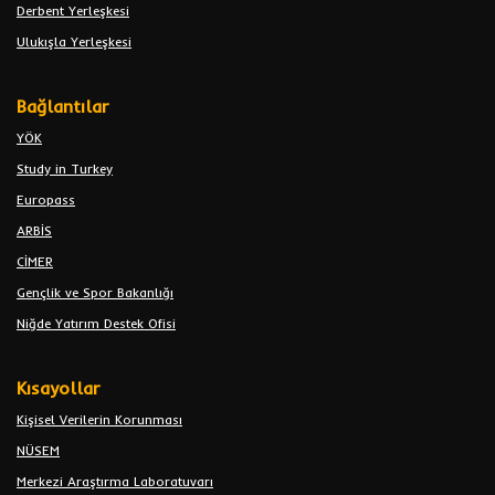
Derbent Yerleşkesi
Ulukışla Yerleşkesi
Bağlantılar
YÖK
Study in Turkey
Europass
ARBİS
CİMER
Gençlik ve Spor Bakanlığı
Niğde Yatırım Destek Ofisi
Kısayollar
Kişisel Verilerin Korunması
NÜSEM
Merkezi Araştırma Laboratuvarı