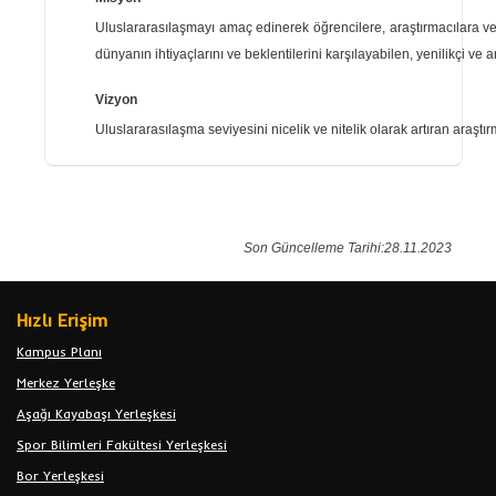
Uluslararasılaşmayı amaç edinerek öğrencilere, araştırmacılara v
dünyanın ihtiyaçlarını ve beklentilerini karşılayabilen, yenilikçi ve ar
Vizyon
Uluslararasılaşma seviyesini nicelik ve nitelik olarak artıran araştır
Son Güncelleme Tarihi:28.11.2023
Hızlı Erişim
Kampus Planı
Merkez Yerleşke
Aşağı Kayabaşı Yerleşkesi
Spor Bilimleri Fakültesi Yerleşkesi
Bor Yerleşkesi