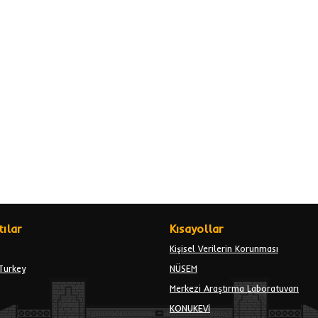
ılar
Kısayollar
Kişisel Verilerin Korunması
Turkey
NÜSEM
Merkezi Araştırma Laboratuvarı
KONUKEVİ