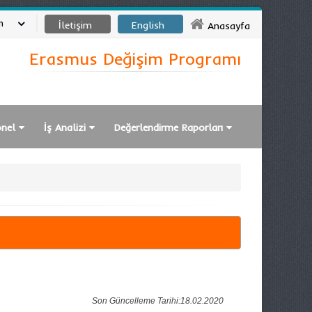
m
İletişim
English
Anasayfa
Erasmus Değişim Programı
onel
İş Analizi
Değerlendirme Raporları
Son Güncelleme Tarihi:18.02.2020