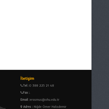
İletişim
Tel :
0 388 225 21 48
Fax :
.
Email :
erasmus@ohu.edu.tr
Adres
:
Niğde Ömer Halisdemir