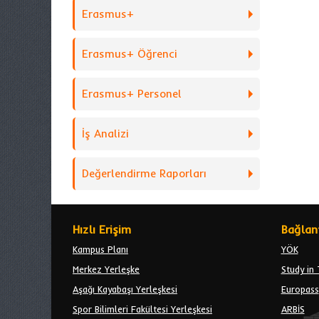
Erasmus+
Erasmus+ Öğrenci
Erasmus+ Personel
İş Analizi
Değerlendirme Raporları
Hızlı Erişim
Bağlant
Kampus Planı
YÖK
Merkez Yerleşke
Study in 
Aşağı Kayabaşı Yerleşkesi
Europass
Spor Bilimleri Fakültesi Yerleşkesi
ARBİS