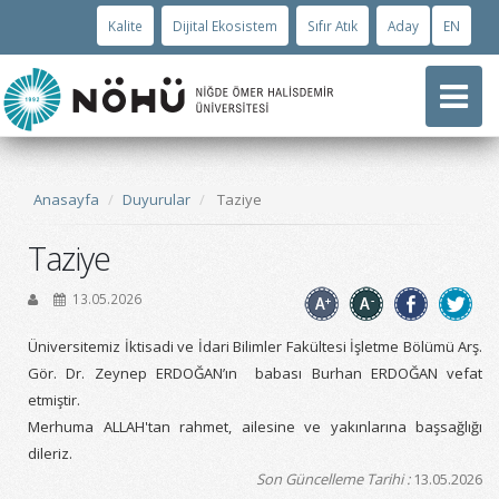
Kalite
Dijital Ekosistem
Sıfır Atık
Aday
EN
Anasayfa
Duyurular
Taziye
Taziye
13.05.2026
Üniversitemiz İktisadi ve İdari Bilimler Fakültesi İşletme Bölümü Arş.
Gör. Dr. Zeynep ERDOĞAN’ın babası Burhan ERDOĞAN vefat
etmiştir.
Merhuma ALLAH'tan rahmet, ailesine ve yakınlarına baş
sa
ğlığı
dileriz.
Son Güncelleme Tarihi :
13.05.2026