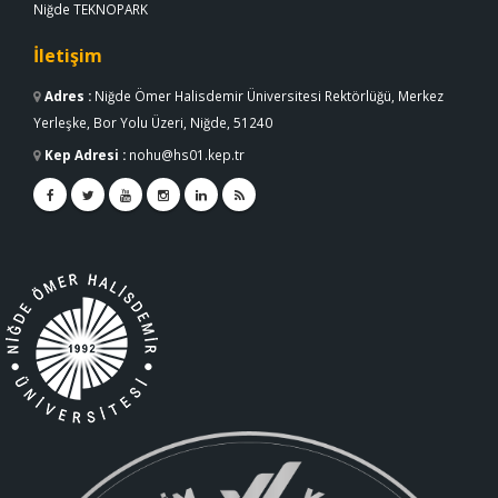
Niğde TEKNOPARK
İletişim
Adres
:
Niğde Ömer Halisdemir Üniversitesi Rektörlüğü, Merkez
Yerleşke, Bor Yolu Üzeri, Niğde, 51240
Kep Adresi
:
nohu@hs01.kep.tr