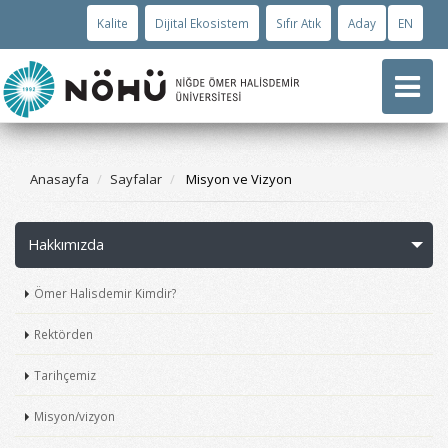
Kalite
Dijital Ekosistem
Sıfır Atık
Aday
EN
Anasayfa
Sayfalar
Misyon ve Vizyon
Hakkımızda
Ömer Halisdemir Kimdir?
Rektörden
Tarihçemiz
Misyon/vizyon