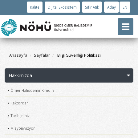
Kalite
Dijital Ekosistem
Sıfır Atık
Aday
EN
Anasayfa
Sayfalar
Bilgi Güvenliği Politikası
Hakkımızda
Ömer Halisdemir Kimdir?
Rektörden
Tarihçemiz
Misyon/vizyon