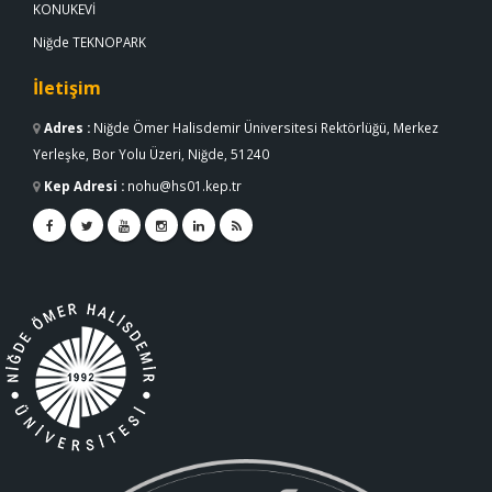
KONUKEVİ
Niğde TEKNOPARK
İletişim
Adres
:
Niğde Ömer Halisdemir Üniversitesi Rektörlüğü, Merkez
Yerleşke, Bor Yolu Üzeri, Niğde, 51240
Kep Adresi
:
nohu@hs01.kep.tr