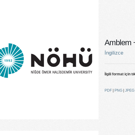
Amblem +
İngilizce
İlgili format için tı
PDF
|
PNG
|
JPEG