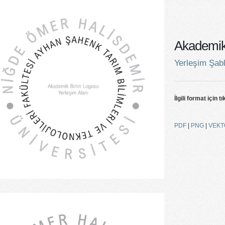
Akademik 
Yerleşim Şab
İlgili format için tı
PDF
|
PNG
|
VEKT