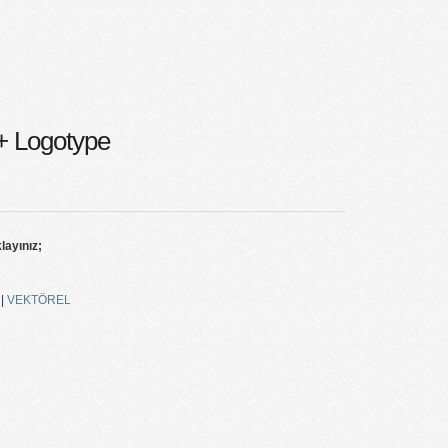
 Logotype
klayınız;
|
VEKTÖREL