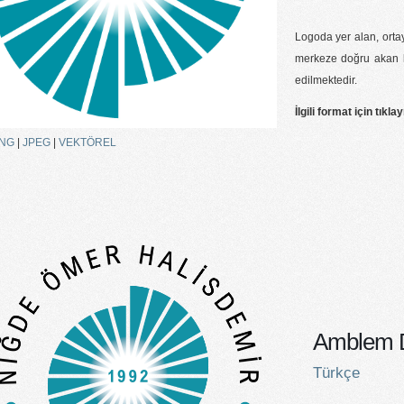
Logoda yer alan, orta
merkeze doğru akan bi
edilmektedir.
İlgili format için tıklay
NG
|
JPEG
|
VEKTÖREL
Amblem D
Türkçe