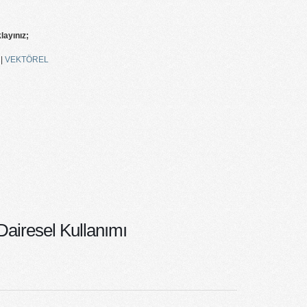
klayınız;
|
VEKTÖREL
airesel Kullanımı