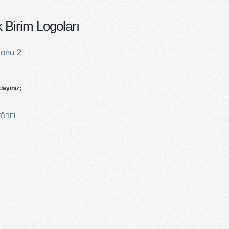
Birim Logoları
lonu 2
klayınız;
TÖREL