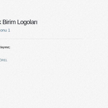
Birim Logoları
lonu 1
klayınız;
ÖREL