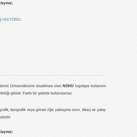
klayınız;
G
|
VEKTÖREL
emir Üniversitesinin kısaltması olan
NÖHÜ
logotype kullanımı
tildiği gibidir. Farklı bir şekilde kullanılamaz.
rafik, tipografik veya görsel öğe yaklaşma sınırı, dikey ve yatay
adardır.
klayınız;