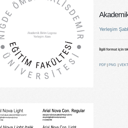
Akademik 
Yerleşim Şab
İlgili format için tı
PDF
|
PNG
|
VEK