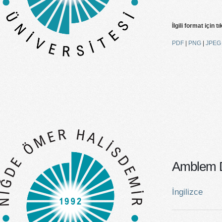
İlgili format için tı
PDF
|
PNG
|
JPEG
Amblem D
İngilizce