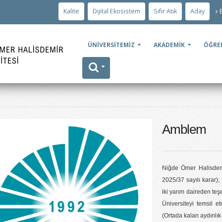
Kalite
Dijital Ekosistem
Sıfır Atık
Aday
ÜNİVERSİTEMİZ
AKADEMİK
ÖĞRE
Amblem
Niğde Ömer Halisdemi
2025/37 sayılı karar)
iki yarım daireden teş
Üniversiteyi temsil e
(Ortada kalan aydınlık 