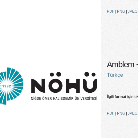
PDF
|
PNG
|
JPEG
Amblem +
Türkçe
İlgili format için tı
PDF
|
PNG
|
JPEG