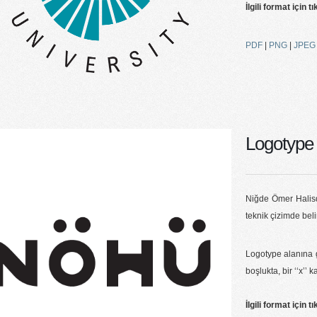
İlgili format için tı
PDF
|
PNG
|
JPE
Logotype
Niğde Ömer Halisd
teknik çizimde belir
Logotype alanına g
boşlukta, bir ‘‘x’’ k
İlgili format için tı