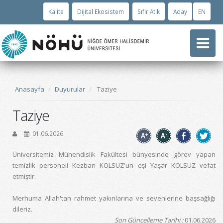
Kalite
Dijital Ekosistem
Sıfır Atık
Aday
EN
Anasayfa
Duyurular
Taziye
Taziye
01.06.2026
Üniversitemiz Mühendislik Fakültesi bünyesinde görev yapan
temizlik personeli Kezban KOLSUZ'un eşi Yaşar KOLSUZ v
efat
etmiştir.
Merhuma Allah'tan rahmet yakınlarına ve sevenlerine baş
sa
ğlığı
dileriz.
Son Güncelleme Tarihi :
01.06.2026