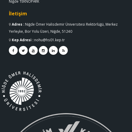
Niğde TEKNOPARK
İletişim
Adres
:
Niğde Ömer Halisdemir Üniversitesi Rektörlüğü, Merkez
Yerleşke, Bor Yolu Üzeri, Niğde, 51240
Kep Adresi
:
nohu@hs01.kep.tr