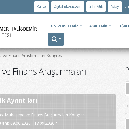
Kalite
Dijital Ekosistem
Sıfır Atık
Aday
ÜNİVERSİTEMİZ
AKADEMİK
ÖĞRE
 ve Finans Araştırmaları Kongresi
ve Finans Araştırmaları
D
ik Ayrıntıları
16
ası Muhasebe ve Finans Araştırmaları Kongresi
arihi
:
09.06.2026 - 18.09.2026 /