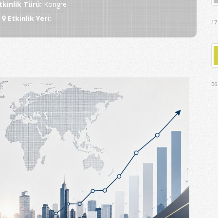
tkinlik Türü
:
Kongre
Etkinlik Yeri
:
17
06