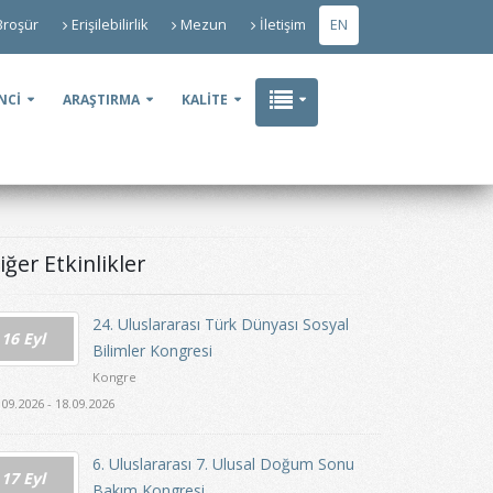
Broşür
Erişilebilirlik
Mezun
İletişim
EN
NCİ
ARAŞTIRMA
KALİTE
iğer Etkinlikler
24. Uluslararası Türk Dünyası Sosyal
16 Eyl
Bilimler Kongresi
Kongre
.09.2026 - 18.09.2026
6. Uluslararası 7. Ulusal Doğum Sonu
17 Eyl
Bakım Kongresi