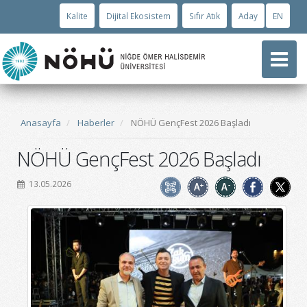
Kalite
Dijital Ekosistem
Sıfır Atık
Aday
EN
Anasayfa
Haberler
NÖHÜ GençFest 2026 Başladı
NÖHÜ GençFest 2026 Başladı
13.05.2026