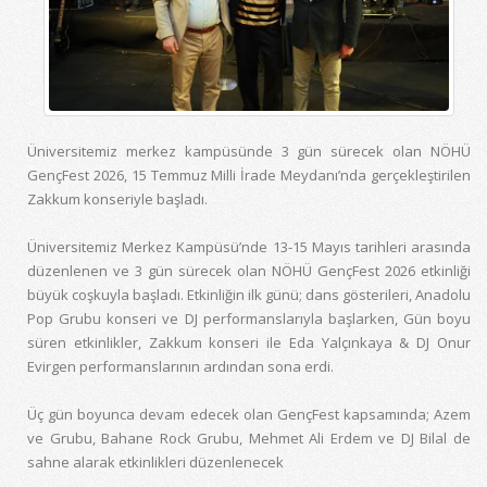
Üniversitemiz merkez kampüsünde 3 gün sürecek olan NÖHÜ
GençFest 2026, 15 Temmuz Milli İrade Meydanı’nda gerçekleştirilen
Zakkum konseriyle başladı.
Üniversitemiz Merkez Kampüsü’nde 13-15 Mayıs tarihleri arasında
düzenlenen ve 3 gün sürecek olan NÖHÜ GençFest 2026 etkinliği
büyük coşkuyla başladı. Etkinliğin ilk günü; dans gösterileri, Anadolu
Pop Grubu konseri ve DJ performanslarıyla başlarken, Gün boyu
süren etkinlikler, Zakkum konseri ile Eda Yalçınkaya & DJ Onur
Evirgen performanslarının ardından sona erdi.
Üç gün boyunca devam edecek olan GençFest kapsamında; Azem
ve Grubu, Bahane Rock Grubu, Mehmet Ali Erdem ve DJ Bilal de
sahne alarak etkinlikleri düzenlenecek